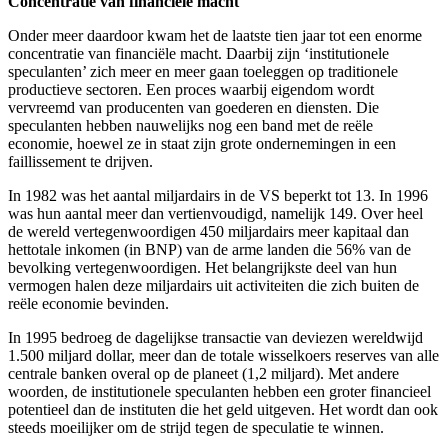
Concentratie van financi
ë
le macht
Onder meer daardoor kwam het de laatste tien jaar tot een enorme
concentratie van financiële macht. Daarbij zijn ‘institutionele
speculanten’ zich meer en meer gaan toeleggen op traditionele
productieve sectoren. Een proces waarbij eigendom wordt
vervreemd van producenten van goederen en diensten. Die
speculanten hebben nauwelijks nog een band met de reële
economie, hoewel ze in staat zijn grote ondernemingen in een
faillissement te drijven.
In 1982 was het aantal miljardairs in de VS beperkt tot 13. In 1996
was hun aantal meer dan vertienvoudigd, namelijk 149. Over heel
de wereld vertegenwoordigen 450 miljardairs meer kapitaal dan
hettotale inkomen (in BNP) van de arme landen die 56% van de
bevolking vertegenwoordigen. Het belangrijkste deel van hun
vermogen halen deze miljardairs uit activiteiten die zich buiten de
reële economie bevinden.
In 1995 bedroeg de dagelijkse transactie van deviezen wereldwijd
1.500 miljard dollar, meer dan de totale wisselkoers reserves van alle
centrale banken overal op de planeet (1,2 miljard). Met andere
woorden, de institutionele speculanten hebben een groter financieel
potentieel dan de instituten die het geld uitgeven. Het wordt dan ook
steeds moeilijker om de strijd tegen de speculatie te winnen.