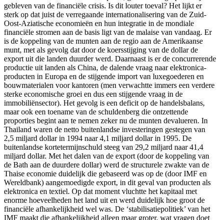
gebleven van de financiële crisis. Is dit louter toeval? Het lijkt er
sterk op dat juist de verregaande internationalisering van de Zuid-
Oost-Aziatische economieën en hun integratie in de mondiale
financiële stromen aan de basis ligt van de malaise van vandaag. Er
is de koppeling van de munten aan de regio aan de Amerikaanse
munt, met als gevolg dat door de koersstijging van de dollar de
export uit die landen duurder werd. Daarnaast is er de concurrerende
productie uit landen als China, de dalende vraag naar elektronica-
producten in Europa en de stijgende import van luxegoederen en
bouwmaterialen voor kantoren (men verwachtte immers een verdere
sterke economische groei en dus een stijgende vraag in de
immobiliënsector). Het gevolg is een deficit op de handelsbalans,
maar ook een toename van de schuldenberg die ontzettende
proporties begint aan te nemen zeker nu de munten devalueren. In
Thailand waren de netto buitenlandse investeringen gestegen van
2,5 miljard dollar in 1994 naar 4,1 miljard dollar in 1995. De
buitenlandse kortetermijnschuld steeg van 29,2 miljard naar 41,4
miljard dollar. Met het dalen van de export (door de koppeling van
de Bath aan de duurdere dollar) werd de structurele zwakte van de
Thaise economie duidelijk die gebaseerd was op de (door IMF en
Wereldbank) aangemoedigde export, in dit geval van producten als
elektronica en textiel. Op dat moment vluchtte het kapitaal met
enorme hoeveelheden het land uit en werd duidelijk hoe groot de
financiële afhankelijkheid wel was. De ‘stabilisatiepolitiek’ van het
IMF maakt die afhankelijkheid alleen maar groter, wat vragen doet