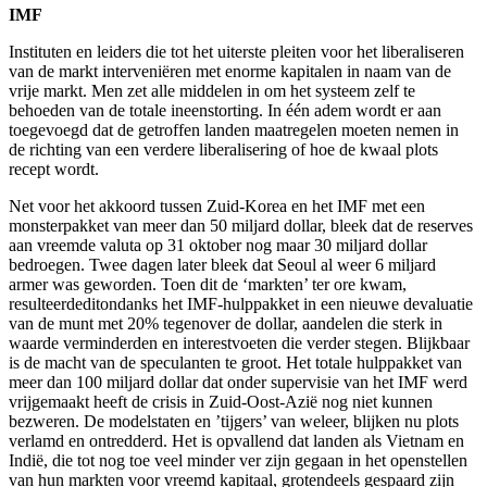
IMF
Instituten en leiders die tot het uiterste pleiten voor het liberaliseren
van de markt interveniëren met enorme kapitalen in naam van de
vrije markt. Men zet alle middelen in om het systeem zelf te
behoeden van de totale ineenstorting. In één adem wordt er aan
toegevoegd dat de getroffen landen maatregelen moeten nemen in
de richting van een verdere liberalisering of hoe de kwaal plots
recept wordt.
Net voor het akkoord tussen Zuid-Korea en het IMF met een
monsterpakket van meer dan 50 miljard dollar, bleek dat de reserves
aan vreemde valuta op 31 oktober nog maar 30 miljard dollar
bedroegen. Twee dagen later bleek dat Seoul al weer 6 miljard
armer was geworden. Toen dit de ‘markten’ ter ore kwam,
resulteerdeditondanks het IMF-hulppakket in een nieuwe devaluatie
van de munt met 20% tegenover de dollar, aandelen die sterk in
waarde verminderden en interestvoeten die verder stegen. Blijkbaar
is de macht van de speculanten te groot. Het totale hulppakket van
meer dan 100 miljard dollar dat onder supervisie van het IMF werd
vrijgemaakt heeft de crisis in Zuid-Oost-Azië nog niet kunnen
bezweren. De modelstaten en ’tijgers’ van weleer, blijken nu plots
verlamd en ontredderd. Het is opvallend dat landen als Vietnam en
Indië, die tot nog toe veel minder ver zijn gegaan in het openstellen
van hun markten voor vreemd kapitaal, grotendeels gespaard zijn