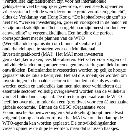
“Particuliere kapitaalstromen zijn voor het internationale
geldsysteem veel belangrijker geworden, en een steeds opener en
vrijer systeem heeft de wereldeconomie grote voordelen gebracht”,
aldus de Verklaring van Hong Kong. “De kapitaalbewegingen” zo
heet het, “werken investeringen, groei en voorspoed in de hand” en
ze zijn noodzakelijk om “het spaargeld naar zijn meest productieve
aanwending” te vergemakkelijken. Een houding die perfect
correspondeert met de plannen van de WTO
(Wereldhandelsorganisatie) om binnen afzienbare tijd
onderhandelingen te starten voor een Multilateraal
Investeringsakkoord (MAI). Het MAI moet investeren
gemakkelijker maken, lees liberaliseren. Het zal er voor zorgen dat
individuele landen nog amper een eigen investeringspolitiek kunnen
ontwikkelen. Buitenlandse investeerders worden op gelijke hoogte
geplaatst als de lokale bedrijven. Het zal dus moeilijker worden om
investeringen in bepaalde sectoren te stimuleren die als essentieel
worden gezien en anderzijds kan men niet meer verhinderen dat
essentiële sectoren volledig overgeleverd worden aan de willekeur
van het buitenlands kapitaal. De directeur-generaal van de WTO
heeft het over niet minder dan een ‘grondwet voor een ééngemaakte
globale economie.’ Binnen de OESO (Organisatie voor
Economische Samenwerking en Ontwikkeling) hoopt men alvast
volgend jaar op een akkoord over het MAI waarna het dan op de
WTO-agenda kan worden geplaatst. De ontwikkelingslanden
vrezen opnieuw de dupe te worden, maar dat is tussen haakjes.