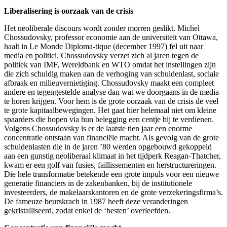
Liberalisering is oorzaak van de crisis
Het neoliberale discours wordt zonder morren geslikt. Michel
Chossudovsky, professor economie aan de universiteit van Ottawa,
haalt in Le Monde Diploma-tique (december 1997) fel uit naar
media en politici. Chossudovsky verzet zich al jaren tegen de
politiek van IMF, Wereldbank en WTO omdat het instellingen zijn
die zich schuldig maken aan de verhoging van schuldenlast, sociale
afbraak en milieuvernietiging. Chossudovsky maakt een compleet
andere en tegengestelde analyse dan wat we doorgaans in de media
te horen krijgen. Voor hem is de grote oorzaak van de crisis de veel
te grote kapitaalbewegingen. Het gaat hier helemaal niet om kleine
spaarders die hopen via hun belegging een centje bij te verdienen.
Volgens Chossudovsky is er de laatste tien jaar een enorme
concentratie ontstaan van financiële macht. Als gevolg van de grote
schuldenlasten die in de jaren ’80 werden opgebouwd gekoppeld
aan een gunstig neoliberaal klimaat in het tijdperk Reagan-Thatcher,
kwam er een golf van fusies, faillissementen en herstructureringen.
Die hele transformatie betekende een grote impuls voor een nieuwe
generatie financiers in de zakenbanken, bij de institutionele
investeerders, de makelaarskantoren en de grote verzekeringsfirma’s.
De fameuze beurskrach in 1987 heeft deze veranderingen
gekristalliseerd, zodat enkel de ‘besten’ overleefden.