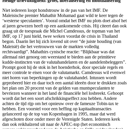
Heilige drievuldigheid:
groei, liberalisering en
mondialisering
Niet iedereen loopt hondstrouw in de pas van het IMF. De
Maleisische premier Mahathir Mohamad gaat wild te keer tegen de
‘westerse speculanten’. Vooral omdat het IMF nu plots doet alsof het
al jaren gewezen heeft op een aankomende crisis. Hij citeert dan ook
graag uit de toespraak die Michel Camdessus, de topman van het
IMF, op 17 juni hield, twee weken voordat de crisis in Thailand
begon. Daarin liet hij zich lovend uit over “de juiste houding (van
Maleisië) die het vertrouwen van de markten volledig
rechtvaardigt”. Mahathirs cynische reactie: “Blijkbaar was dat
allemaal niet genoeg om weerstand te bieden aan de primitieve
kudde-instincten van de valutahandelaren en de aandelenbeleggers”.
Prompt gooit hij de stok in het hoenderhok, door speciale regels en
meer controle te eisen voor de valutamarkt. Camdessus wil evenwel
niet horen van beperkingen op de valutahandel. Intussen wordt
geprobeerd hier en daar toch een aantal ideeën door te drukken zoals
het plan om 20 procent van de gelden van muntspeculanten te
bevriezen wanneer in het land de financiële hel losbreekt. Gehoopt
wordt dat het een soort afschrikkingseffect zou hebben. Andere
achten de tijd rijp om het opnieuw over de fameuze Tobin-tax te
hebben. Een voorstel voor een heffing op kapitaaltransacties
gelanceerd op de top van Kopenhagen in 1995, maar dat werd
afgeschoten door onder meer de Verenigde Staten. Iedereen keek
dan ook reikhalzend uit naar de APEC-top (het economisch