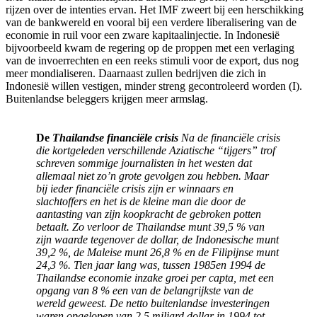
rijzen over de intenties ervan. Het IMF zweert bij een herschikking
van de bankwereld en vooral bij een verdere liberalisering van de
economie in ruil voor een zware kapitaalinjectie. In Indonesië
bijvoorbeeld kwam de regering op de proppen met een verlaging
van de invoerrechten en een reeks stimuli voor de export, dus nog
meer mondialiseren. Daarnaast zullen bedrijven die zich in
Indonesië willen vestigen, minder streng gecontroleerd worden (I).
Buitenlandse beleggers krijgen meer armslag.
De
Thailandse financi
ë
le crisis
Na de financi
ë
le crisis
die kortgeleden verschillende Aziatische “tijgers” trof
schreven sommige journalisten in het westen dat
allemaal niet zo’n grote gevolgen zou hebben. Maar
bij ieder financi
ë
le crisis zijn er winnaars en
slachtoffers en het is de kleine man die door de
aantasting van zijn koopkracht de gebroken
potten
betaalt.
Zo verloor de Thailandse munt 39,5 % van
zijn waarde tegenover de dollar, de
Indonesische munt
39,2 %, de Maleise munt 26,8 % en de Filipijnse munt
24,3 %. Tien jaar lang was, tussen 1985en 1994 de
Thailandse economie inzake groei per
capta, met een
opgang van 8 % een van de belangrijkste van de
wereld geweest.
De netto buitenlandse investeringen
waren opgelopen van 2,5 miljard dollar in 1994 tot