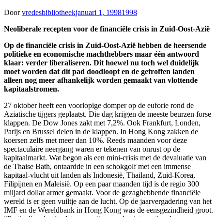
Door
vredesbibliotheek
januari 1, 1998
1998
Neoliberale recepten voor de financiële crisis in Zuid-Oost-Azië
Op de financi
ë
le crisis in Zuid-Oost-Azi
ë
hebben de heersende
politieke en economische machthebbers maar
éé
n
antwoord
klaar: verder liberaliseren. Dit hoewel nu toch wel duidelijk
moet worden dat dit pad doodloopt en de getroffen
landen
alleen nog meer afhankelijk worden gemaakt van vlottende
kapitaalstromen.
27 oktober heeft een voorlopige domper op de euforie rond de
Aziatische tijgers geplaatst. Die dag krijgen de meeste beurzen forse
klappen. De Dow Jones zakt met 7,2%. Ook Frankfurt, Londen,
Parijs en Brussel delen in de klappen. In Hong Kong zakken de
koersen zelfs met meer dan 10%. Reeds maanden voor deze
spectaculaire neergang waren er tekenen van onrust op de
kapitaalmarkt. Wat begon als een mini-crisis met de devaluatie van
de Thaise Bath, ontaardde in een schokgolf met een immense
kapitaal-vlucht uit landen als Indonesië, Thailand, Zuid-Korea,
Filipijnen en Maleisië. Op een paar maanden tijd is de regio 300
miljard dollar armer gemaakt. Voor de gezaghebbende financiële
wereld is er geen vuiltje aan de lucht. Op de jaarvergadering van het
IMF en de Wereldbank in Hong Kong was de eensgezindheid groot.