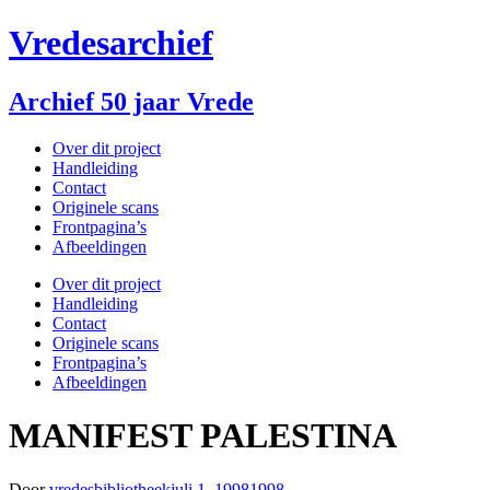
Doorgaan
Vredesarchief
naar
inhoud
Archief 50 jaar Vrede
Over dit project
Handleiding
Contact
Originele scans
Frontpagina’s
Afbeeldingen
Over dit project
Handleiding
Contact
Originele scans
Frontpagina’s
Afbeeldingen
MANIFEST PALESTINA
Door
vredesbibliotheek
juli 1, 1998
1998