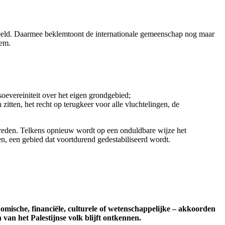
eeld. Daarmee beklemtoont de internationale gemeenschap nog maar
lem.
soevereiniteit over het eigen grondgebied;
zitten, het recht op terugkeer voor alle vluchtelingen, de
treden. Telkens opnieuw wordt op een onduldbare wijze het
n, een gebied dat voortdurend gedestabiliseerd wordt.
omische, financi
ë
le, culturele of wetenschappelijke – akkoorden
n van het Palestijnse volk blijft ontkennen.