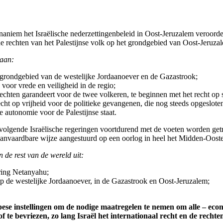
aniem het Israëlische nederzettingenbeleid in Oost-Jeruzalem veroord
de rechten van het Palestijnse volk op het grondgebied van Oost-Jeruza
 aan:
t grondgebied van de westelijke Jordaanoever en de Gazastrook;
e voor vrede en veiligheid in de regio;
echten garandeert voor de twee volkeren, te beginnen met het recht op 
cht op vrijheid voor de politieke gevangenen, die nog steeds opgesloten 
 autonomie voor de Palestijnse staat.
nvolgende Israëlische regeringen voortdurend met de voeten worden ge
aanvaardbare wijze aangestuurd op een oorlog in heel het Midden-Ooste
in de rest van de wereld uit:
ring Netanyahu;
op de westelijke Jordaanoever, in de Gazastrook en Oost-Jeruzalem;
ese instellingen om de nodige maatregelen te nemen om alle – econ
of te bevriezen, zo lang Isra
ë
l het internationaal recht en de rechte