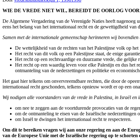
WIE DE VREDE NIET WIL, BEREIDT DE OORLOG VOOR
De Algemene Vergadering van de Verenigde Naties heeft nagenoeg un
eens het belang van het internationaal recht en de gewettigdheid van 
Samen met de internationale gemeenschap herinneren wij bovendien
De wettelijkheid van de rechten van het Palestijnse volk op he
Het recht van dit volk op een Palestijnse staat, de enige garanti
Het recht op een rechtvaardige en duurzame vrede, die gelijke r
Het recht op een waardig leven voor elke Palestijn en dus het re
ontmanteling van de nederzettingen en politieke en economische
Het gaat hier telkens om onvervreemdbare rechten, die door de opee
internationaal recht geschonden, telkens opnieuw wordt er op een on
Wij nodigen alle voorstanders van de vrede in Palestina, in Isra
ë
l en 
om nee te zeggen aan de voortdurende provocaties van de rege
om de ontmanteling te eisen van de Israëlische nederzettingen 
om Israël te dwingen het internationaal recht te respecteren.
Om dit te bereiken vragen wij aan onze regering en aan de Europ
van de Europese Unie met de Isra
ë
lische regering op te schorten 